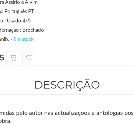
ra Assírio e Alvim
ma Português PT
o : Usado 4/5
dernação : Brochado
nib. -
Em stock
5
DESCRIÇÃO
imidas pelo autor nas actualizações e antologias po
bra.