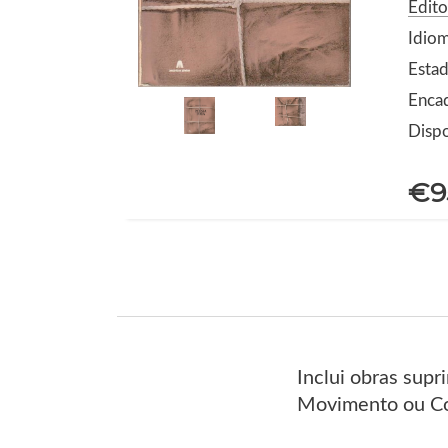
Edito
Idio
Estad
Enca
Dispo
€9
Inclui obras supr
Movimento ou Co