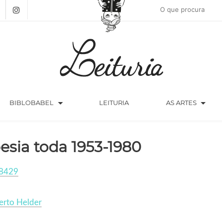
arrow_drop_down
arrow_drop_down
BIBLOBABEL
LEITURIA
AS ARTES
esia toda 1953-1980
8429
erto Helder