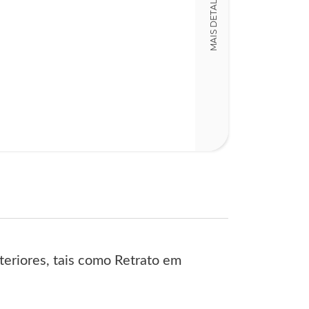
MAIS DETALHES
LT018429
Detalhes físico
Dimensões
16,00 x 19,00 x
Nº Páginas
642
steriores, tais como Retrato em