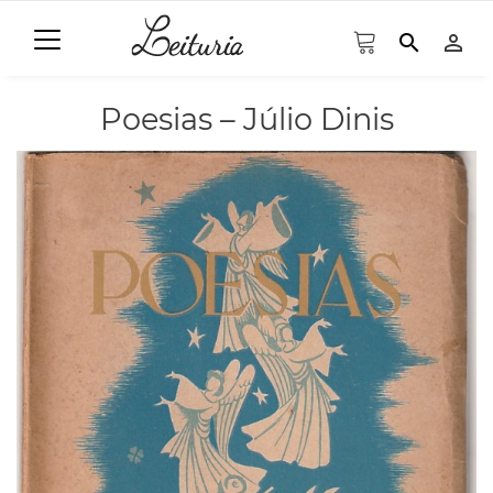
search
person_outline
Poesias – Júlio Dinis