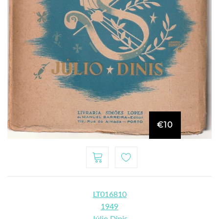
€10
LT016810
1949