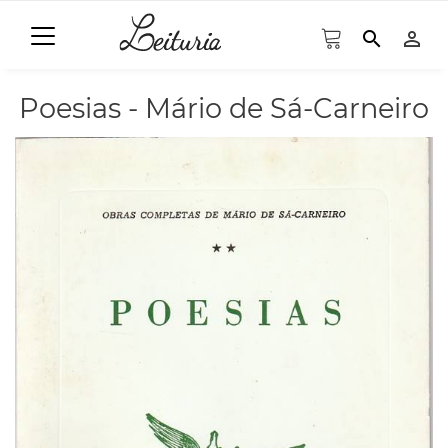
search
person_outline
Poesias - Mário de Sá-Carneiro