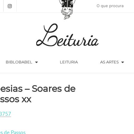
arrow_drop_down
arrow_drop_down
BIBLOBABEL
LEITURIA
AS ARTES
esias – Soares de
ssos xx
3757
s de Passos