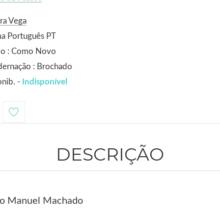
ra Vega
ma Português PT
do : Como Novo
dernação : Brochado
nib. -
Indisponível
DESCRIÇÃO
aro Manuel Machado