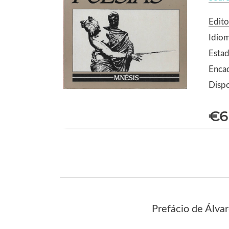
Edito
Idio
Esta
Enca
Dispo
€6
Prefácio de Álv