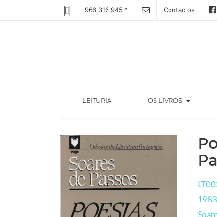
966 316 945 *
Contactos
arrow_drop_down
(CURRENT)
LEITURIA
OS LIVROS
Po
Pa
LT00
1983
Soare