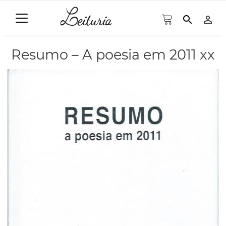
search
person_outline
Resumo – A poesia em 2011 xx