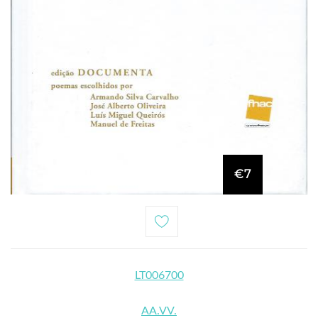
€7
LT006700
AA.VV.