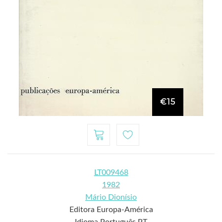
€15
LT009468
1982
Mário Dionísio
Editora Europa-América