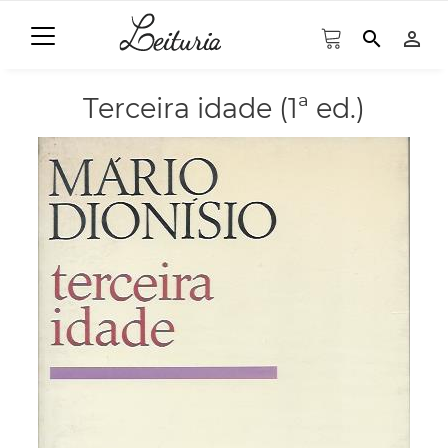
search
person_outline
Terceira idade (1ª ed.)