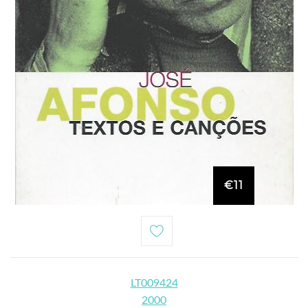
€11
LT009424
2000