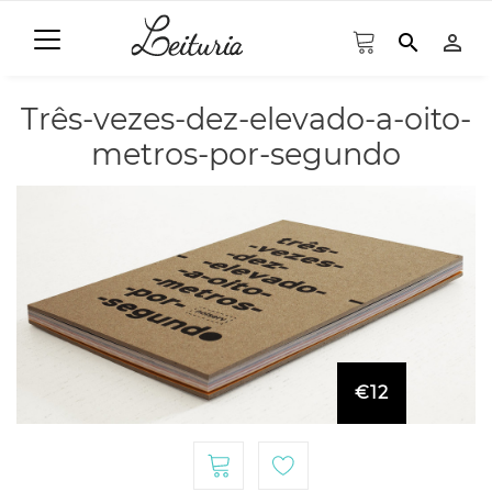
search
person_outline
Três-vezes-dez-elevado-a-oito-
metros-por-segundo
€12