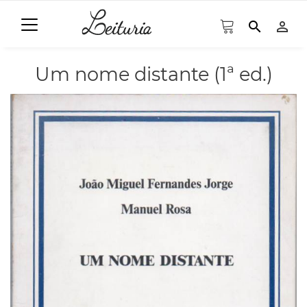
search
person_outline
Um nome distante (1ª ed.)