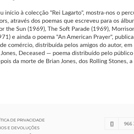
eu início à colecção "Rei Lagarto", mostra-nos o pe
ors, através dos poemas que escreveu para os álbu
or the Sun (1969), The Soft Parade (1969), Morriso
71) e ainda o poema "An American Prayer", public
 de comércio, distribuída pelos amigos do autor, 
n Jones, Deceased — poema distribuído pelo públic
pois da morte de Brian Jones, dos Rolling Stones, a
ÍTICA DE PRIVACIDADE
966 
IOS E DEVOLUÇÕES