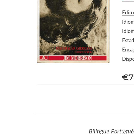
Edito
Idio
Idiom
Estad
Enca
Dispo
€7
Bilingue Português