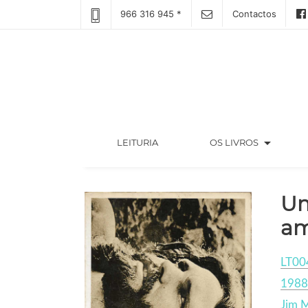
966 316 945 *
Contactos
arrow_drop_down
(CURRENT)
LEITURIA
OS LIVROS
Um
am
LT00
1988
Jim 