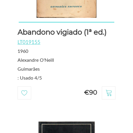
Abandono vigiado (1ª ed.)
LT019155
1960
Alexandre O'Neill
Guimarães
: Usado 4/5
€90