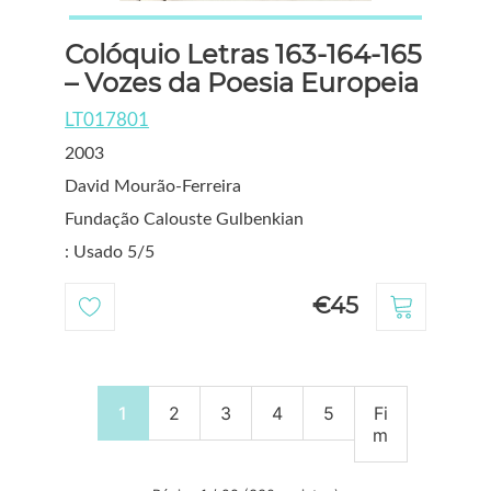
Colóquio Letras 163-164-165
– Vozes da Poesia Europeia
LT017801
2003
David Mourão-Ferreira
Fundação Calouste Gulbenkian
: Usado 5/5
€45
1
2
3
4
5
Fi
m