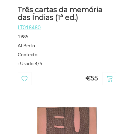
Três cartas da memória
das Índias (1ª ed.)
LT018480
1985
Al Berto
Contexto
: Usado 4/5
€55