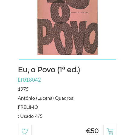
Eu, o Povo (1ª ed.)
LT018042
1975
António (Lucena) Quadros
FRELIMO
: Usado 4/5
€50