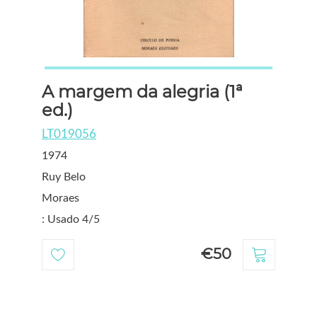
A margem da alegria (1ª
ed.)
LT019056
1974
Ruy Belo
Moraes
: Usado 4/5
€50