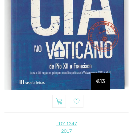
€13
LT011347
2017