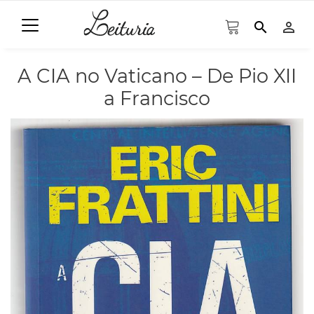
search
person_outline
A CIA no Vaticano – De Pio XII
a Francisco