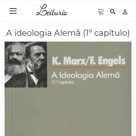
search
person_outline
A ideologia Alemã (1º capítulo)