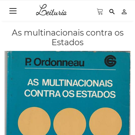
search
person_outline
As multinacionais contra os
Estados