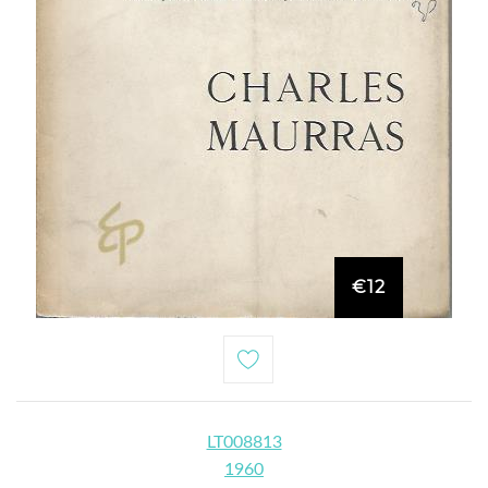
€12
LT008813
1960