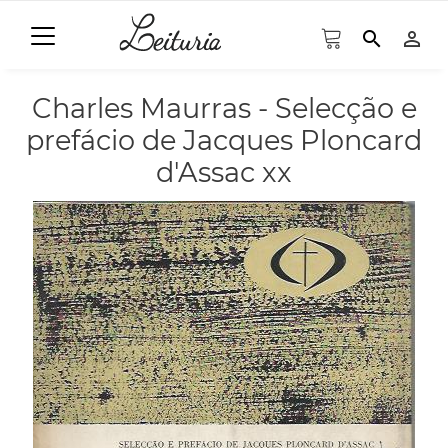
search
person_outline
Charles Maurras - Selecção e
prefácio de Jacques Ploncard
d'Assac xx