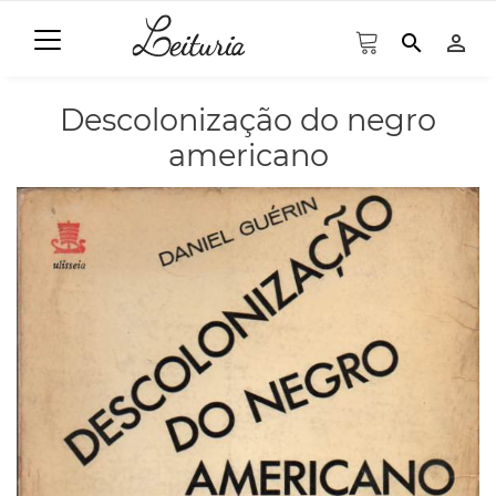
search
person_outline
Descolonização do negro
americano