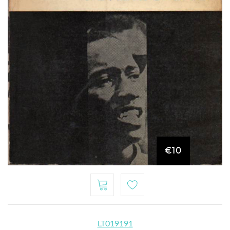
€10
LT019191