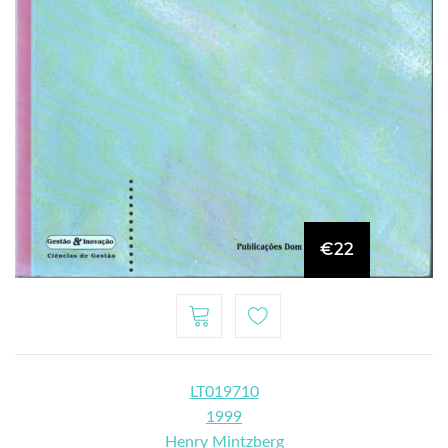
€22
LT019710
1999
Henry Mintzberg