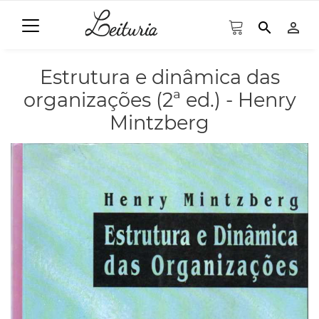
search
person_outline
Estrutura e dinâmica das
organizações (2ª ed.) - Henry
Mintzberg