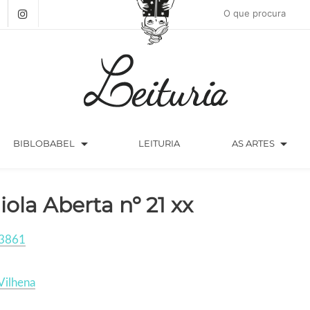
arrow_drop_down
arrow_drop_down
BIBLOBABEL
LEITURIA
AS ARTES
iola Aberta nº 21 xx
3861
Vilhena