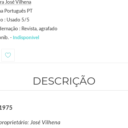
ra José Vilhena
ma Português PT
o : Usado 5/5
ernação : Revista, agrafado
nib. -
Indisponível
DESCRIÇÃO
 1975
 proprietário: José Vilhena