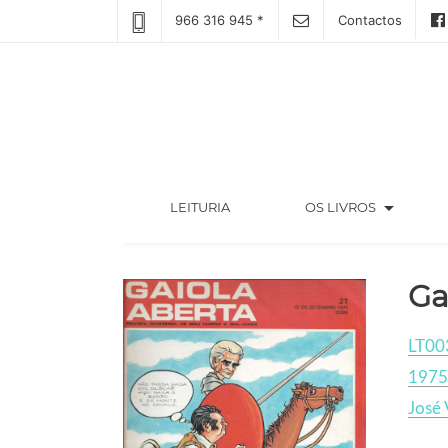
966 316 945 *
Contactos
arrow_drop_down
(CURRENT)
LEITURIA
OS LIVROS
Ga
LT00
1975
José 