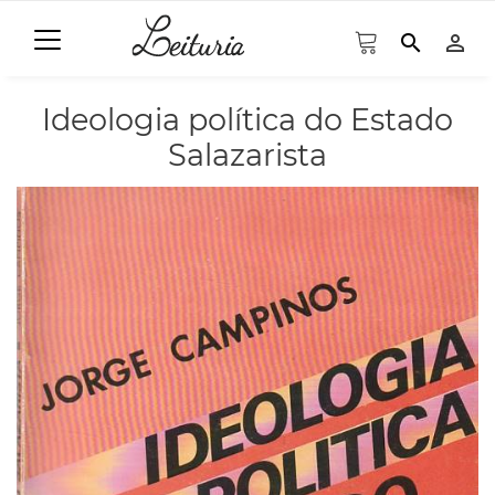
search
person_outline
Ideologia política do Estado
Salazarista