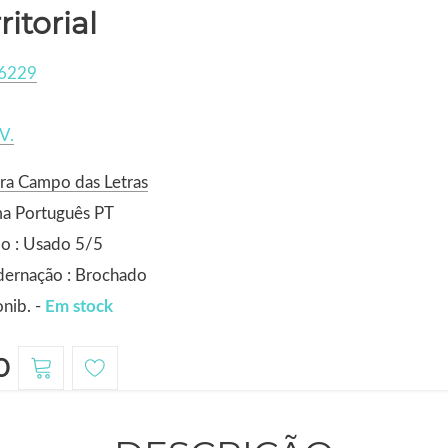
ritorial
6229
V.
ra Campo das Letras
ma Português PT
o : Usado 5/5
dernação : Brochado
nib. -
Em stock
0