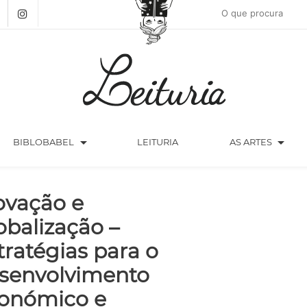
arrow_drop_down
arrow_drop_down
BIBLOBABEL
LEITURIA
AS ARTES
ovação e
obalização –
tratégias para o
senvolvimento
onómico e