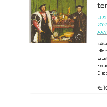
ter
LT01
2007
AA.V
Edito
Idio
Estad
Enca
Dispo
€1