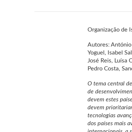
Organização de I
Autores: António 
Yoguel, Isabel Sa
José Reis, Luísa
Pedro Costa, Sand
O tema central de
de desenvolviment
devem estes paíse
devem prioritaria
tecnologias avanç
dos países mais a
internacionais, a