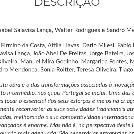
DESCRIÇÃO
sabel Salavisa Lança, Walter Rodrigues e Sandro M
Firmino da Costa, Attila Havas, Dario Milesi, Fabio 
lavisa Lança, João Abel De Freitas, Jorge Bateira, J
 Oliveira, Manuel Mira Godinho, Margarida Fontes, 
ro Mendonça, Sonia Roitter, Teresa Oliveira, Tiago
sta obra é o das transformações associadas à inovação
o intermédio, nos quais Portugal se inclui. Uma das q
s focar o essencial dos seus esforços e meios na criaç
mente reconverter as suas actividades tradicionais at
adas, melhorando a sua competitividade internacional
vançados é enorme. Mas não é, na perspectiva deste li
 solução mais adequada. São necessárias estratégias p