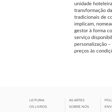
unidade hoteleir
transformação da
tradicionais de c
implicam, nomead
gestor à forma c
serviço disponibi
personalização –
preços às condiç
LEITURIA
AS ARTES
POL
OS LIVROS
SOBRE NÓS
ENV