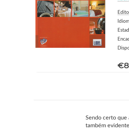
Edito
Idio
Estad
Enca
Dispo
€8
Sendo certo que a
também evidente 