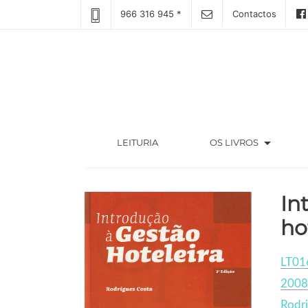
966 316 945 *
Contactos
arrow_drop_down
(CURRENT)
LEITURIA
OS LIVROS
In
ho
LT01
2008
Rodri