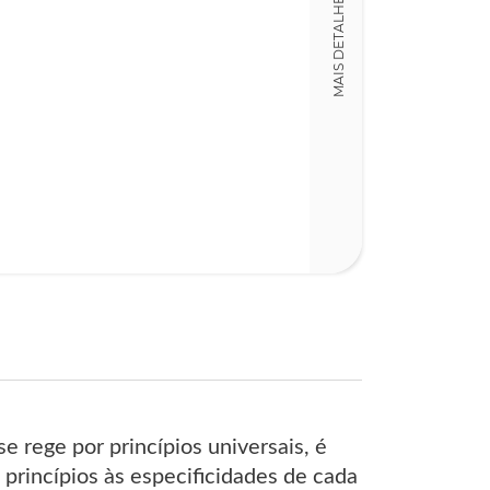
MAIS DETALHES
Detalhes físico
Dimensões
17,00 x 24,00 x
Nº Páginas
141
 rege por princípios universais, é
rincípios às especificidades de cada