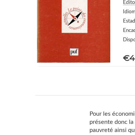
Edito
Idiom
Estad
Enca
Dispo
€4
Pour les économis
présente donc la
pauvreté ainsi q