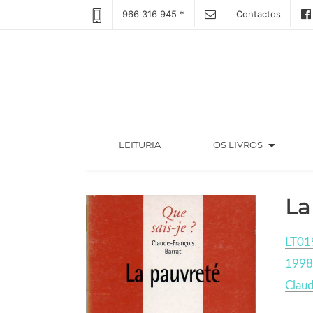
966 316 945 *
Contactos
arrow_drop_down
(CURRENT)
LEITURIA
OS LIVROS
La
LT01
1998
Claud