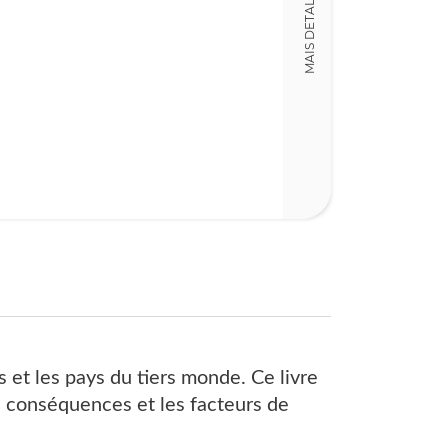
MAIS DETALHES
978213049463
Detalhes físico
Dimensões
11,00 x 18,00 x
Nº Páginas
124
 et les pays du tiers monde. Ce livre
 conséquences et les facteurs de