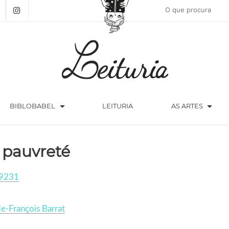
arrow_drop_down
arrow_drop_down
BIBLOBABEL
LEITURIA
AS ARTES
 pauvreté
9231
e-François Barrat