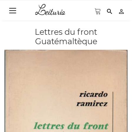
search
person_outline
Lettres du front
Guatémaltèque