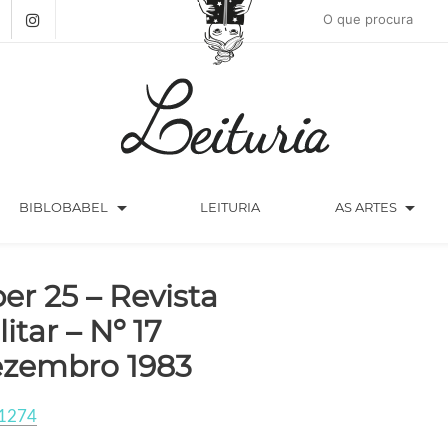
arrow_drop_down
arrow_drop_down
BIBLOBABEL
LEITURIA
AS ARTES
ber 25 – Revista
litar – Nº 17
zembro 1983
1274