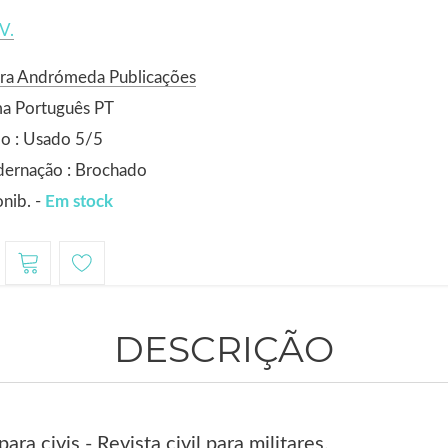
V.
ora Andrómeda Publicações
ma Português PT
o : Usado 5/5
dernação : Brochado
nib. -
Em stock
DESCRIÇÃO
ra civis - Revista civil para militares.