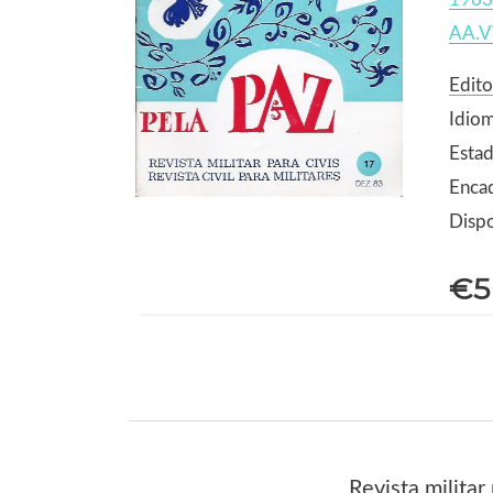
AA.V
Edit
Idio
Estad
Enca
Dispo
€5
Revista militar pa