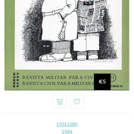
€5
LT011280
1984