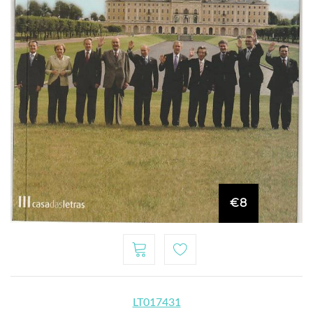
€8
LT017431