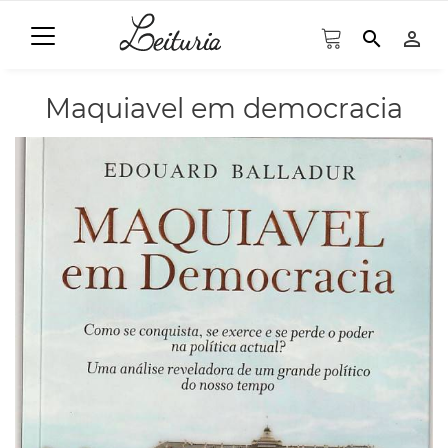
search
person_outline
Maquiavel em democracia