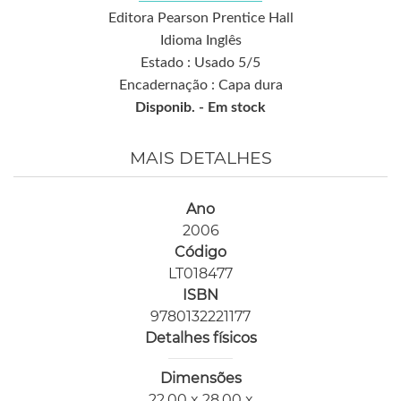
Editora Pearson Prentice Hall
Idioma Inglês
Estado : Usado 5/5
Encadernação : Capa dura
Disponib. -
Em stock
MAIS DETALHES
Ano
2006
Código
LT018477
ISBN
9780132221177
Detalhes físicos
Dimensões
22,00 x 28,00 x