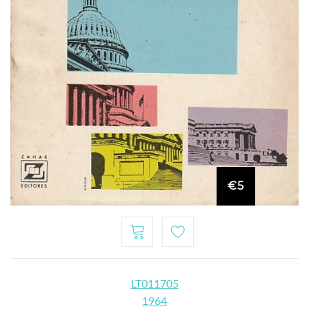
€5
LT011705
1964