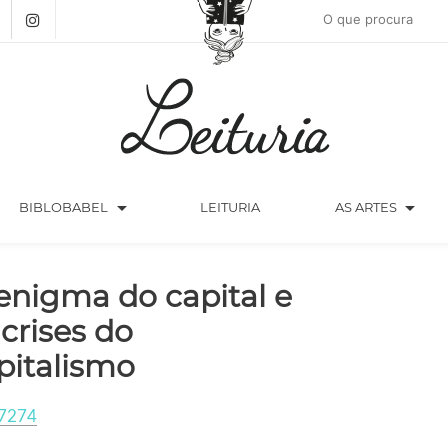
arrow_drop_down
arrow_drop_down
BIBLOBABEL
LEITURIA
AS ARTES
enigma do capital e
 crises do
pitalismo
7274