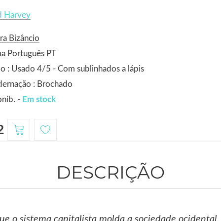
d Harvey
ra Bizâncio
ma Português PT
o : Usado 4/5 - Com sublinhados a lápis
dernação : Brochado
nib. -
Em stock
2
DESCRIÇÃO
que o sistema capitalista molda a sociedade ocidental