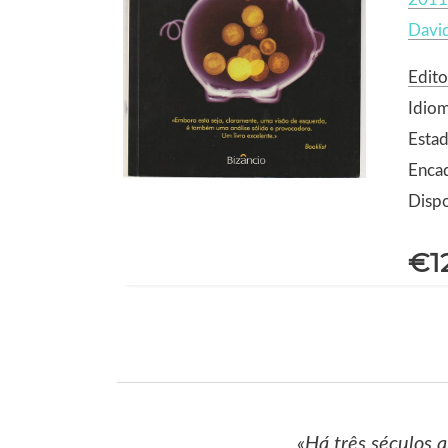
Davi
Edito
Idio
Estad
Enca
Dispo
€1
«Há três séculos 