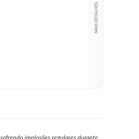
MAIS DETALHES
15,00 x 23,00 x
Nº Páginas
334
, sofrendo implosões regulares durante