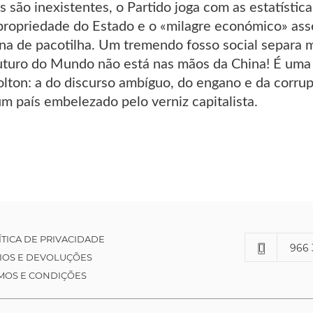
es são inexistentes, o Partido joga com as estatíst
propriedade do Estado e o «milagre económico» asse
a de pacotilha. Um tremendo fosso social separa m
turo do Mundo não está nas mãos da China! É uma 
lton: a do discurso ambíguo, do engano e da corrup
um país embelezado pelo verniz capitalista.
ÍTICA DE PRIVACIDADE
966 
IOS E DEVOLUÇÕES
MOS E CONDIÇÕES