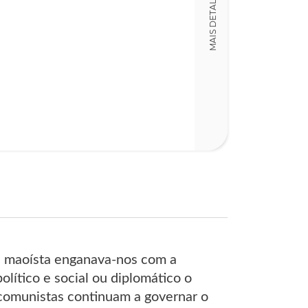
MAIS DETALHES
15,00 x 23,00 x
Nº Páginas
156
 maoísta enganava-nos com a
lítico e social ou diplomático o
 comunistas continuam a governar o