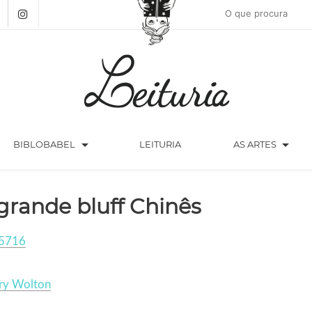
arrow_drop_down
arrow_drop_down
BIBLOBABEL
LEITURIA
AS ARTES
grande bluff Chinês
5716
rry Wolton