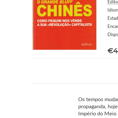
Edito
Idio
Estad
Enca
Dispo
€4
Os tempos mudar
propaganda, hoje 
Império do Meio 