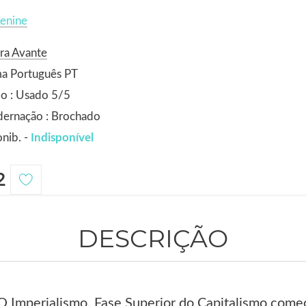
Lenine
ra Avante
ma Português PT
o : Usado 5/5
dernação : Brochado
nib. -
Indisponível
2
DESCRIÇÃO
O Imperialismo, Fase Superior do Capitalismo come