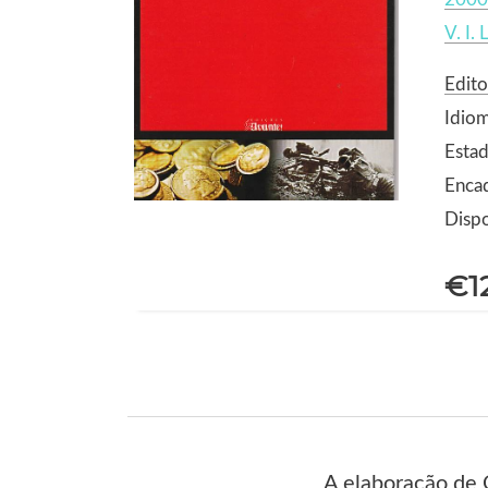
V. I. 
Edito
Idio
Estad
Enca
Dispo
€1
A elaboração de 