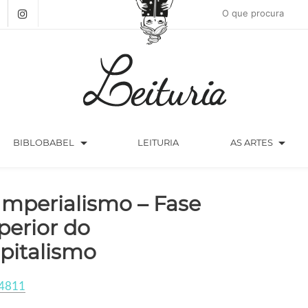
arrow_drop_down
arrow_drop_down
BIBLOBABEL
LEITURIA
AS ARTES
Imperialismo – Fase
perior do
pitalismo
4811