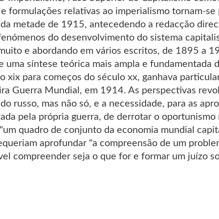
 formulações relativas ao imperialismo tornam-se 
nda metade de 1915, antecedendo a redacção direct
enómenos do desenvolvimento do sistema capitalist
uito e abordando em vários escritos, de 1895 a 19
de uma síntese teórica mais ampla e fundamentada d
ulo xix para começos do século xx, ganhava particul
ira Guerra Mundial, em 1914. As perspectivas revo
ado russo, mas não só, e a necessidade, para as apr
zada pela própria guerra, de derrotar o oportunismo
 "um quadro de conjunto da economia mundial capita
 requeriam aprofundar "a compreensão de um probl
el compreender seja o que for e formar um juízo sob