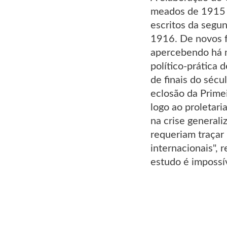
meados de 1915 e
escritos da segu
1916. De novos f
apercebendo há m
político-prática 
de finais do séc
eclosão da Prime
logo ao proletari
na crise generali
requeriam traçar
internacionais",
estudo é impossív