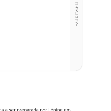
MAIS DETALHES
14,00 x 21,00 x
Nº Páginas
140
ça a ser preparada por Lénine em