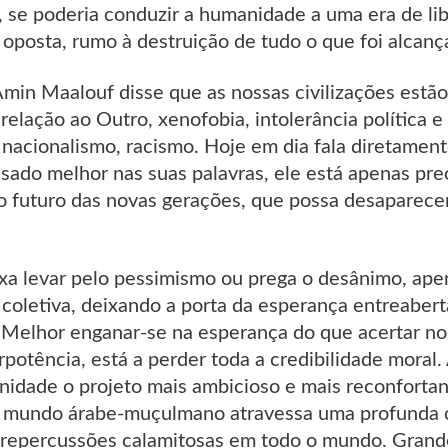
z, se poderia conduzir a humanidade a uma era de l
o oposta, rumo à destruição de tudo o que foi alca
Amin Maalouf disse que as nossas civilizações estã
elação ao Outro, xenofobia, intolerância política e 
 nacionalismo, racismo. Hoje em dia fala diretamen
sado melhor nas suas palavras, ele está apenas pr
o futuro das novas gerações, que possa desaparecer
xa levar pelo pessimismo ou prega o desânimo, apen
coletiva, deixando a porta da esperança entreabert
Melhor enganar-se na esperança do que acertar no
rpotência, está a perder toda a credibilidade moral
nidade o projeto mais ambicioso e mais reconfortan
O mundo árabe-muçulmano atravessa uma profunda c
 repercussões calamitosas em todo o mundo. Gran