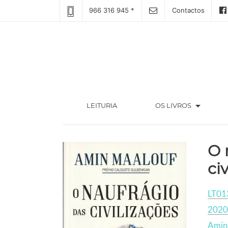
966 316 945 *
Contactos
arrow_drop_down
(CURRENT)
LEITURIA
OS LIVROS
O 
ci
LT01
2020
Amin