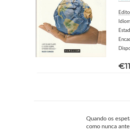
Edit
Idio
Estad
Enca
Dispo
€1
Quando os espeta
como nunca antes