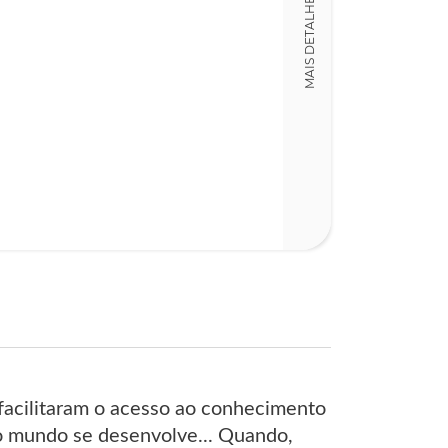
MAIS DETALHES
15,00 x 23,00 x
Nº Páginas
238
facilitaram o acesso ao conhecimento
o mundo se desenvolve... Quando,