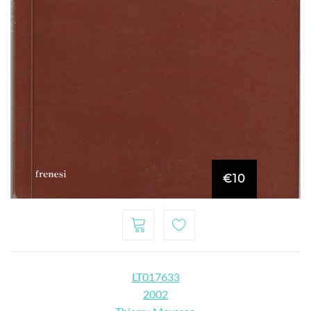
€10
LT017633
2002