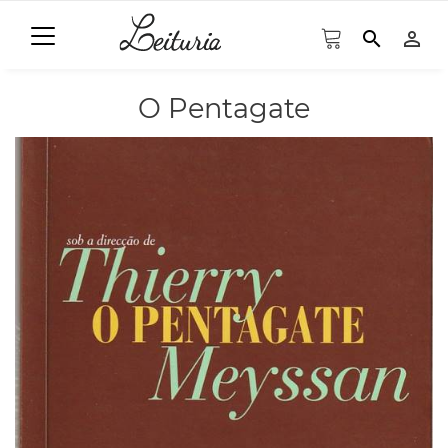
search
person_outline
O Pentagate