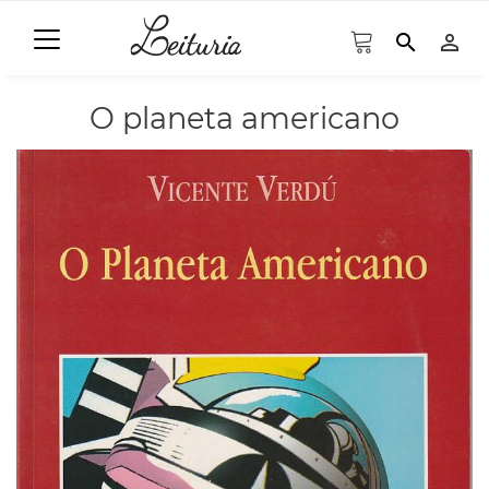
search
person_outline
O planeta americano