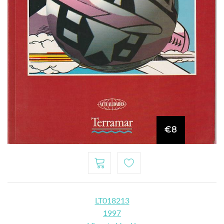
€8
LT018213
1997