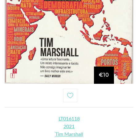
€10
LT016118
2021
Tim Marshall