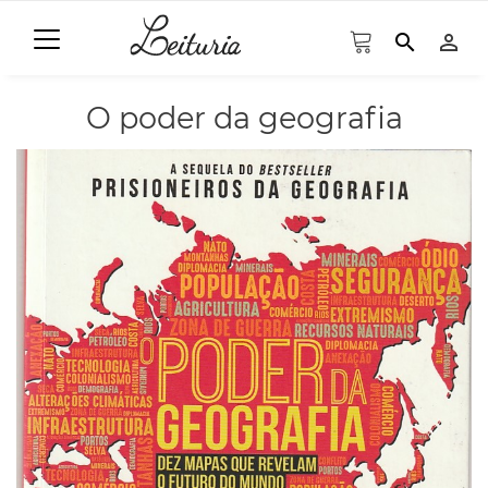
search
person_outline
O poder da geografia