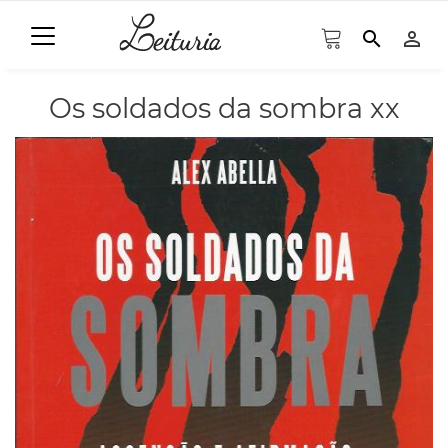
search
person_outline
Os soldados da sombra xx