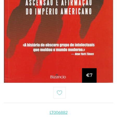
€7
LT006882