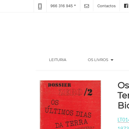
966 316 945 *
Contactos
arrow_drop_down
(CURRENT)
LEITURIA
OS LIVROS
Os
Te
Bi
LT01
1973