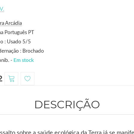
V.
ra Arcádia
ma Português PT
o : Usado 5/5
dernação : Brochado
nib. -
Em stock
2
DESCRIÇÃO
salto sobre a saúde ecológica da Terra já se manif