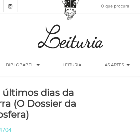
arrow_drop_down
arrow_drop_down
BIBLOBABEL
LEITURIA
AS ARTES
 últimos dias da
rra (O Dossier da
osfera)
4704