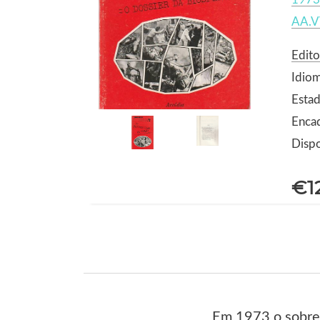
AA.V
Edito
Idio
Estad
Enca
Dispo
€1
Em 1973 o sobres