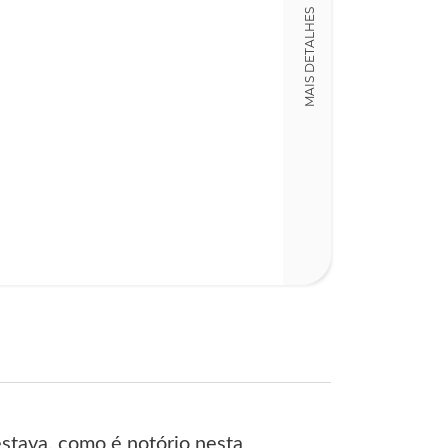
Detalhes físico
MAIS DETALHES
Dimensões
12,00 x 18,00 x
Nº Páginas
213
estava, como é notório nesta