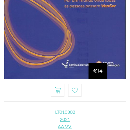
€14
LT010302
2021
AA.VV.