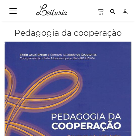
search
person_outline
Pedagogia da cooperação