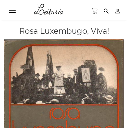
search
person_outline
Rosa Luxembugo, Viva!