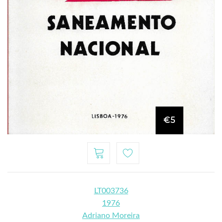
€5
LT003736
1976
Adriano Moreira