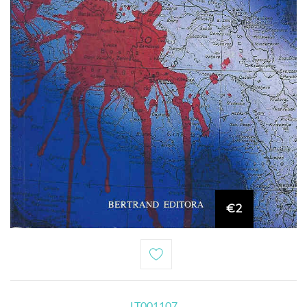
€2
LT001107