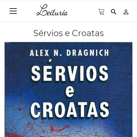
search
person_outline
Sérvios e Croatas