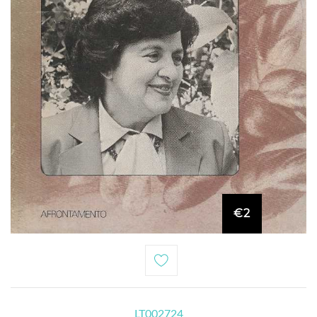
€2
LT002724