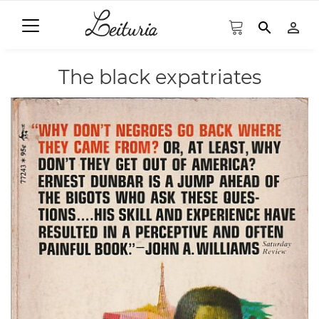
search
person_outline
The black expatriates