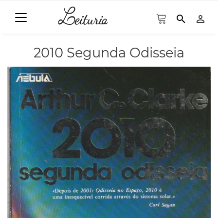
search
person_outline
2010 Segunda Odisseia