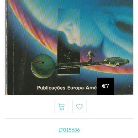
€7
LT015686