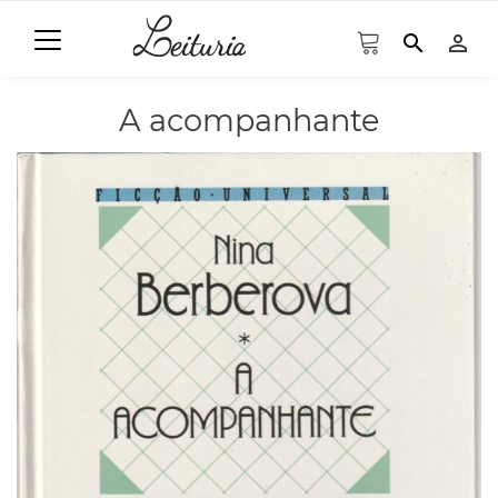
search
person_outline
A acompanhante