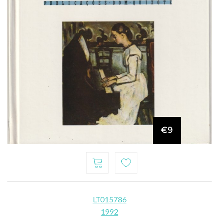
€9
LT015786
1992