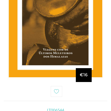
€16
LT006544