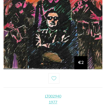
€2
LT002940
1977