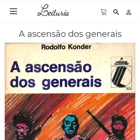
search
person_outline
A ascensão dos generais