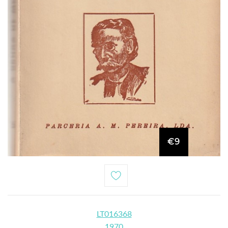
€9
LT016368
1970