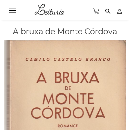
search
person_outline
A bruxa de Monte Córdova