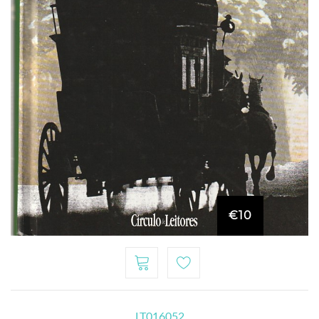
€10
LT016052