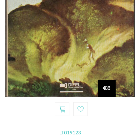
€8
LT019123